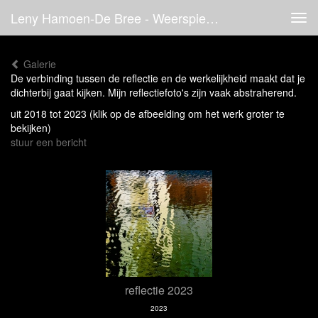
Leny Hamoen-De Bree - Weerspiegeling
Tog
navi
Galerie
De verbinding tussen de reflectie en de werkelijkheid maakt dat je
dichterbij gaat kijken. Mijn reflectiefoto's zijn vaak abstraherend.
uit 2018 tot 2023
(klik op de afbeelding om het werk groter te
bekijken)
stuur een bericht
reflectie 2023
2023